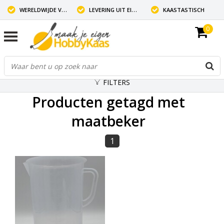
WERELDWIJDE VERZENDING
LEVERING UIT EIGEN VOORRAAD
KAASTASTISCH
0
FILTERS
Producten getagd met
maatbeker
1