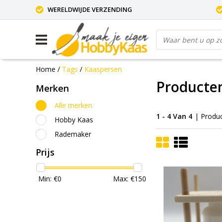
WERELDWIJDE VERZENDING
Home
/
Tags
/
Kaaspersen
Producte
Merken
Alle merken
1 - 4 Van 4
| Produ
Hobby Kaas
Rademaker
Prijs
Min: €
0
Max: €
150