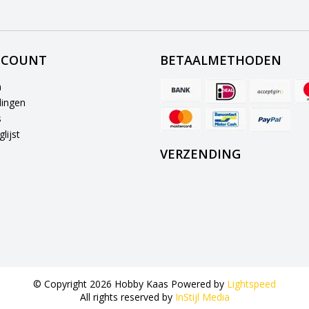
CCOUNT
BETAALMETHODEN
n
lingen
s
lijst
VERZENDING
© Copyright 2026 Hobby Kaas Powered by
Lightspeed
All rights reserved by
InStijl Media