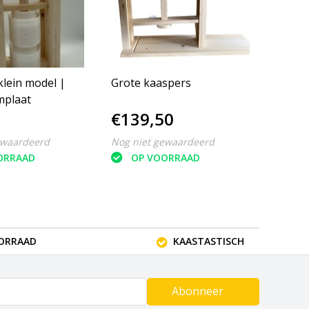
klein model |
Grote kaaspers
mplaat
€139,50
ewaardeerd
Nog niet gewaardeerd
ORRAAD
OP VOORRAAD
OORRAAD
KAASTASTISCH
Abonneer