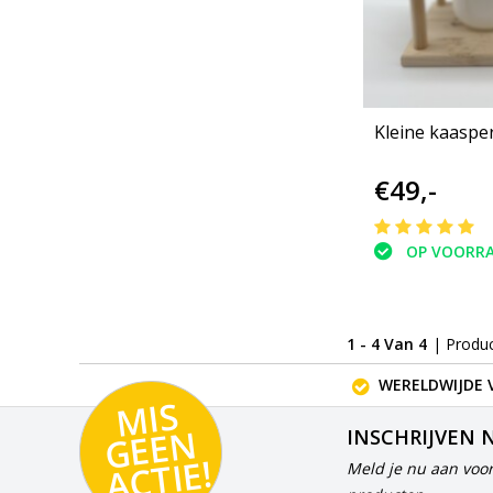
Kleine kaaspe
€49,-
OP VOORR
1 - 4 Van 4
| Produ
WERELDWIJDE 
MI
S
G
E
E
A
C
TI
N
INSCHRIJVEN 
E!
Meld je nu aan voor