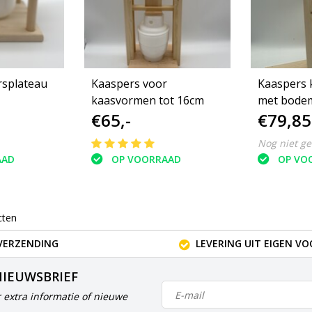
rsplateau
Kaaspers voor
Kaaspers 
kaasvormen tot 16cm
met bode
€65,-
€79,85
Nog niet g
AAD
OP VOORRAAD
OP VO
cten
VERZENDING
LEVERING UIT EIGEN V
NIEUWSBRIEF
 extra informatie of nieuwe