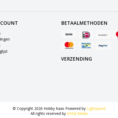
CCOUNT
BETAALMETHODEN
n
lingen
s
lijst
VERZENDING
© Copyright 2026 Hobby Kaas Powered by
Lightspeed
All rights reserved by
InStijl Media