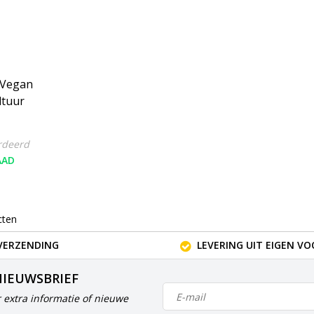
 Vegan
ltuur
rdeerd
AAD
cten
VERZENDING
LEVERING UIT EIGEN V
NIEUWSBRIEF
 extra informatie of nieuwe