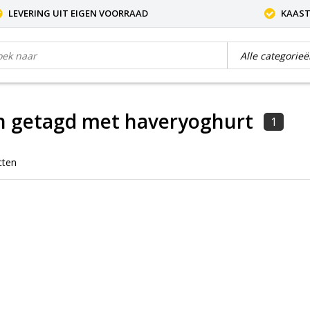
LEVERING UIT EIGEN VOORRAAD
KAAST
n getagd met haveryoghurt
1
cten