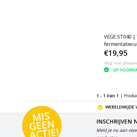
VEGE ST040 |
fermentatiecu
€19,95
Nog niet gewaa
OP VOORR
1 - 1 Van 1
| Produ
WERELDWIJDE 
MI
S
G
E
E
A
C
TI
N
INSCHRIJVEN 
E!
Meld je nu aan voor