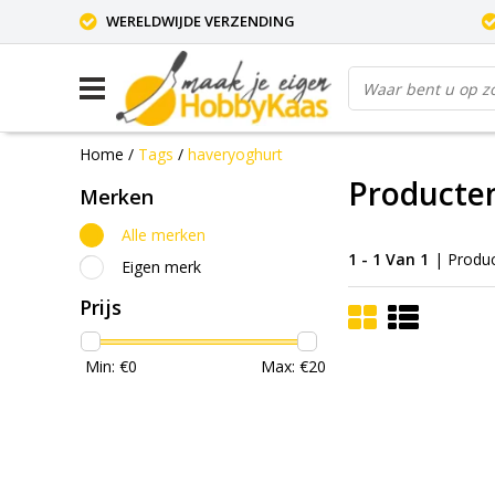
WERELDWIJDE VERZENDING
Home
/
Tags
/
haveryoghurt
Producte
Merken
Alle merken
1 - 1 Van 1
| Produ
Eigen merk
Prijs
Min: €
0
Max: €
20