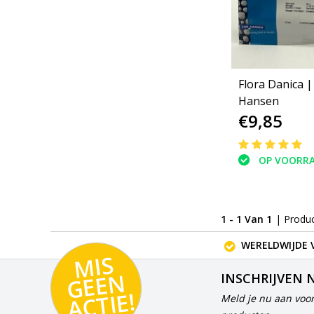
Flora Danica 
Hansen
€9,85
OP VOORR
1 - 1 Van 1
| Produ
WERELDWIJDE 
MI
S
G
E
E
A
C
TI
N
INSCHRIJVEN 
E!
Meld je nu aan voor