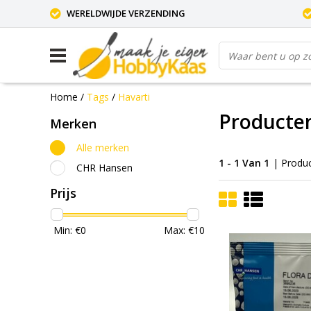
WERELDWIJDE VERZENDING
Home
/
Tags
/
Havarti
Producte
Merken
Alle merken
1 - 1 Van 1
| Produ
CHR Hansen
Prijs
Min: €
0
Max: €
10