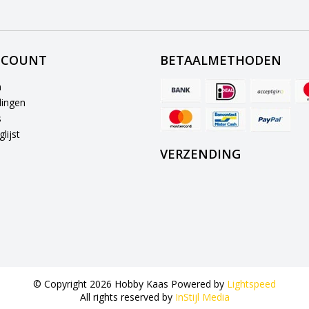
CCOUNT
BETAALMETHODEN
n
lingen
s
lijst
VERZENDING
© Copyright 2026 Hobby Kaas Powered by
Lightspeed
All rights reserved by
InStijl Media