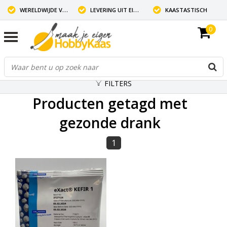
WERELDWIJDE VERZENDING
LEVERING UIT EIGEN VOORRAAD
KAASTASTISCH
0
FILTERS
Producten getagd met
gezonde drank
1