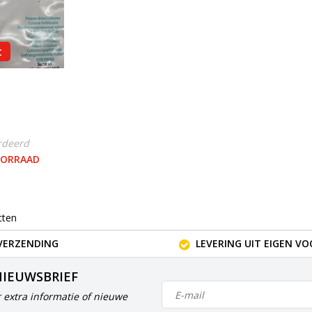
t
rdeerd
OORRAAD
cten
VERZENDING
LEVERING UIT EIGEN V
NIEUWSBRIEF
 extra informatie of nieuwe