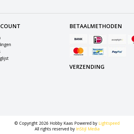
CCOUNT
BETAALMETHODEN
n
lingen
s
lijst
VERZENDING
© Copyright 2026 Hobby Kaas Powered by
Lightspeed
All rights reserved by
InStijl Media