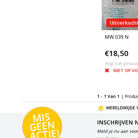
Uitverkoch
MW 039 N
€18,50
Nog niet gewaa
NIET OP V
1 - 1 Van 1
| Produ
WERELDWIJDE 
MI
S
G
E
E
A
C
TI
N
INSCHRIJVEN 
E!
Meld je nu aan voor