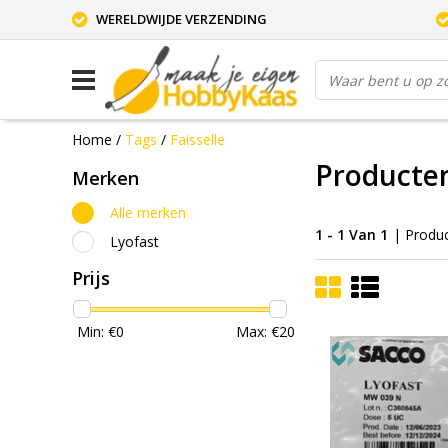
WERELDWIJDE VERZENDING
Home
/
Tags
/
Faisselle
Producten
Merken
Alle merken
1 - 1 Van 1
| Produ
Lyofast
Prijs
Min: €
0
Max: €
20