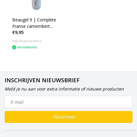
Beaugel 9 | Complete
Franse camembert
€9,95
cultuur
Nog niet gewaardeerd
OP VOORRAAD
INSCHRIJVEN NIEUWSBRIEF
Meld je nu aan voor extra informatie of nieuwe producten
Abonneer