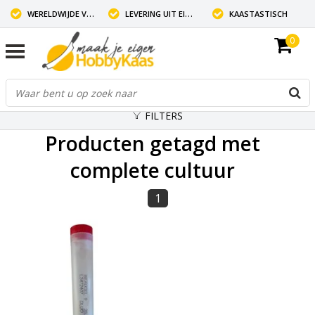
WERELDWIJDE VERZENDING
LEVERING UIT EIGEN VOORRAAD
KAASTASTISCH
0
FILTERS
Producten getagd met
complete cultuur
1