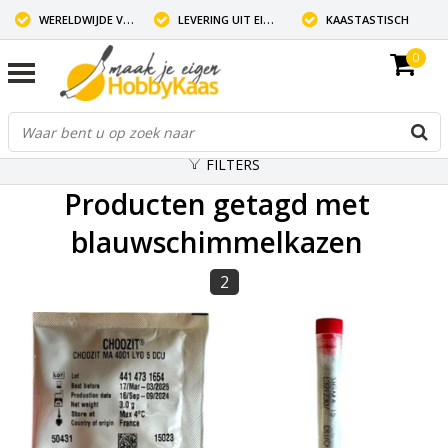
WERELDWIJDE VERZENDING
LEVERING UIT EIGEN VOORRAAD
KAASTASTISCH
0
FILTERS
Producten getagd met
blauwschimmelkazen
2