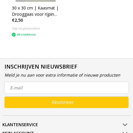
30 x 30 cm | Kaasmat |
Drooggaas voor rijping
€2,50
van kaas
Nog niet gewaardeerd
OP VOORRAAD
INSCHRIJVEN NIEUWSBRIEF
Meld je nu aan voor extra informatie of nieuwe producten
Abonneer
KLANTENSERVICE